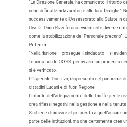
“La Direzione Generale, ha comunicato il ritardo
serie difficoltà ai lavoratori e alle loro famiglie”.
successivamente all'Assessorato alla Salute in d
Uva Dr. Dario Rizzi furono evidenziate diverse crit
come la stabilizzazione del Personale precario”. Lo
Potenza.
“Nella riunione – prosegue il sindacato – si evide
tecnico con le OO.SS. per avviare un processo nec
si è verificato.
L'Ospedale Don Uva, rappresenta nel panorama del
cittadini Lucani e di fuori Regione.
Il ritardo dell'adeguamento delle tariffe per le re
crea riflessi negativi nella gestione e nella tenut
Si chiede di arrivare al più presto a quell'assunzio
parte delle istituzioni, ma che certamente crea un