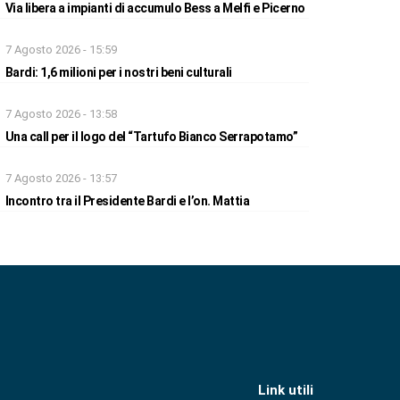
Via libera a impianti di accumulo Bess a Melfi e Picerno
7 Agosto 2026 - 15:59
Bardi: 1,6 milioni per i nostri beni culturali
7 Agosto 2026 - 13:58
Una call per il logo del “Tartufo Bianco Serrapotamo”
7 Agosto 2026 - 13:57
Incontro tra il Presidente Bardi e l’on. Mattia
Link utili