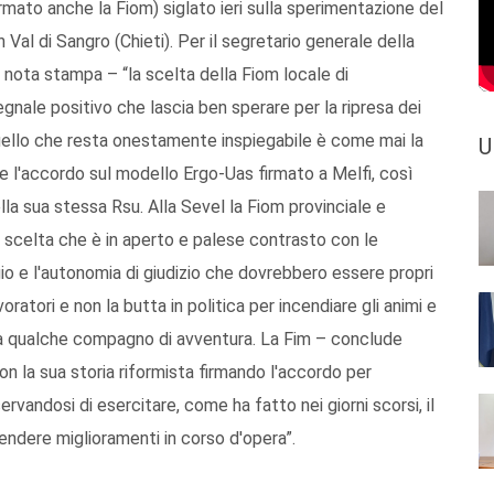
firmato anche la Fiom) siglato ieri sulla sperimentazione del
Val di Sangro (Chieti). Per il segretario generale della
a nota stampa – “la scelta della Fiom locale di
segnale positivo che lascia ben sperare per la ripresa dei
uello che resta onestamente inspiegabile è come mai la
U
re l'accordo sul modello Ergo-Uas firmato a Melfi, così
a sua stessa Rsu. Alla Sevel la Fiom provinciale e
a scelta che è in aperto e palese contrasto con le
gio e l'autonomia di giudizio che dovrebbero essere propri
oratori e non la butta in politica per incendiare gli animi e
 a qualche compagno di avventura. La Fim – conclude
n la sua storia riformista firmando l'accordo per
ervandosi di esercitare, come ha fatto nei giorni scorsi, il
etendere miglioramenti in corso d'opera”.