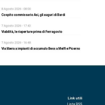
8 Agosto 2026 - 08:00
Cospito commissario Asi, gli auguri di Bardi
7 Agosto 2026 - 17:43
Viabilità, le riaperture prima di Ferragosto
7 Agosto 2026 - 16:48
Via libera a impianti di accumulo Bess a Melfi e Picerno
Link utili
Lista RSS