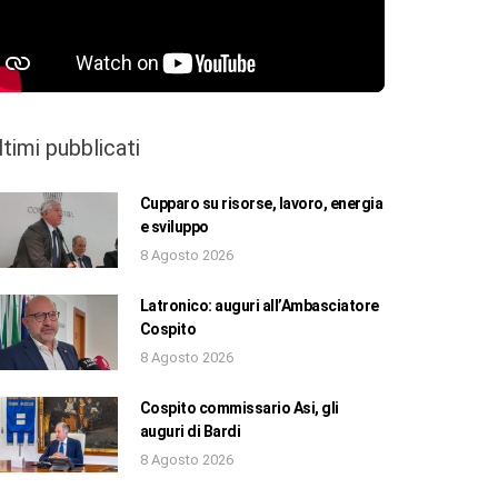
ltimi pubblicati
Cupparo su risorse, lavoro, energia
e sviluppo
8 Agosto 2026
Latronico: auguri all’Ambasciatore
Cospito
8 Agosto 2026
Cospito commissario Asi, gli
auguri di Bardi
8 Agosto 2026