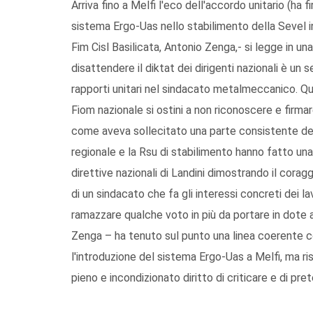
Arriva fino a Melfi l'eco dell'accordo unitario (ha 
sistema Ergo-Uas nello stabilimento della Sevel in 
Fim Cisl Basilicata, Antonio Zenga,- si legge in un
disattendere il diktat dei dirigenti nazionali è un 
rapporti unitari nel sindacato metalmeccanico. Q
Fiom nazionale si ostini a non riconoscere e firma
come aveva sollecitato una parte consistente dell
regionale e la Rsu di stabilimento hanno fatto un
direttive nazionali di Landini dimostrando il corag
di un sindacato che fa gli interessi concreti dei lav
ramazzare qualche voto in più da portare in dote
Zenga – ha tenuto sul punto una linea coerente co
l'introduzione del sistema Ergo-Uas a Melfi, ma ris
pieno e incondizionato diritto di criticare e di pr