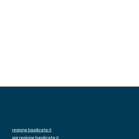
regione.basilicata.it
agr.regione.basilicata.it