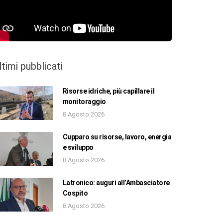
ltimi pubblicati
Risorse idriche, più capillare il
monitoraggio
8 Agosto 2026
Cupparo su risorse, lavoro, energia
e sviluppo
8 Agosto 2026
Latronico: auguri all’Ambasciatore
Cospito
8 Agosto 2026