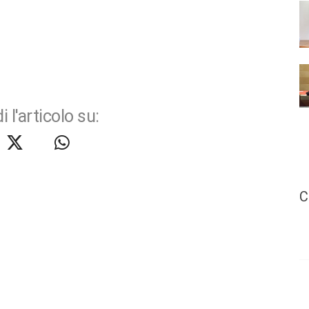
i l'articolo su:
C