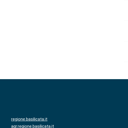
regione.basilicata.it
agr.regione.basilicata.it