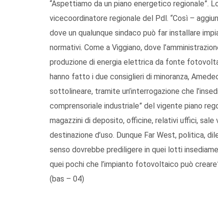
“Aspettiamo da un piano energetico regionale”. L
vicecoordinatore regionale del Pdl. “Così – aggi
dove un qualunque sindaco può far installare impia
normativi. Come a Viggiano, dove l’amministrazione
produzione di energia elettrica da fonte fotovolta
hanno fatto i due consiglieri di minoranza, Amedeo
sottolineare, tramite un’interrogazione che l’inse
comprensoriale industriale” del vigente piano rego
magazzini di deposito, officine, relativi uffici, sal
destinazione d’uso. Dunque Far West, politica, di
senso dovrebbe prediligere in quei lotti insediame
quei pochi che l’impianto fotovoltaico può creare
(bas – 04)