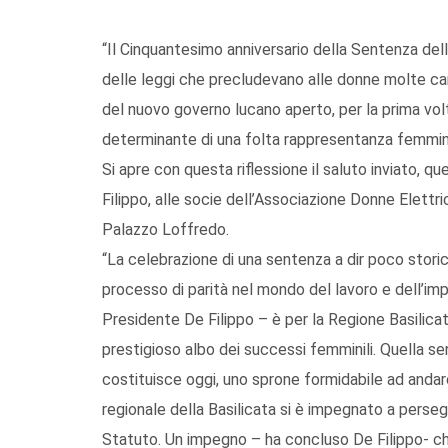
“Il Cinquantesimo anniversario della Sentenza dell
delle leggi che precludevano alle donne molte car
del nuovo governo lucano aperto, per la prima volta
determinante di una folta rappresentanza femmini
Si apre con questa riflessione il saluto inviato, q
Filippo, alle socie dell’Associazione Donne Elettric
Palazzo Loffredo.
“La celebrazione di una sentenza a dir poco storic
processo di parità nel mondo del lavoro e dell’imp
Presidente De Filippo – è per la Regione Basilicata
prestigioso albo dei successi femminili. Quella s
costituisce oggi, uno sprone formidabile ad andare
regionale della Basilicata si è impegnato a perseg
Statuto. Un impegno – ha concluso De Filippo- che