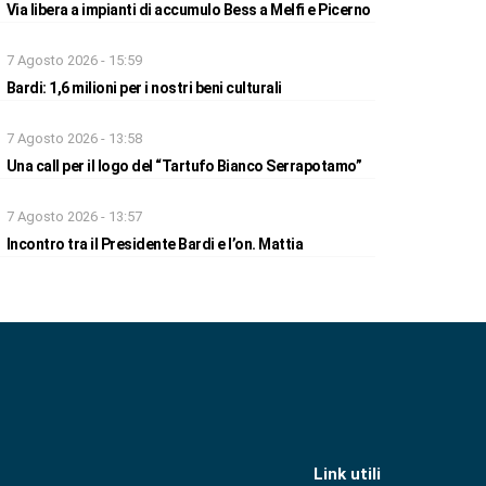
Via libera a impianti di accumulo Bess a Melfi e Picerno
7 Agosto 2026 - 15:59
Bardi: 1,6 milioni per i nostri beni culturali
7 Agosto 2026 - 13:58
Una call per il logo del “Tartufo Bianco Serrapotamo”
7 Agosto 2026 - 13:57
Incontro tra il Presidente Bardi e l’on. Mattia
Link utili