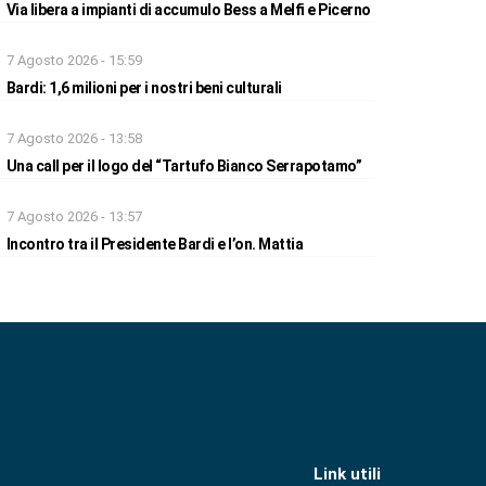
Via libera a impianti di accumulo Bess a Melfi e Picerno
7 Agosto 2026 - 15:59
Bardi: 1,6 milioni per i nostri beni culturali
7 Agosto 2026 - 13:58
Una call per il logo del “Tartufo Bianco Serrapotamo”
7 Agosto 2026 - 13:57
Incontro tra il Presidente Bardi e l’on. Mattia
Link utili