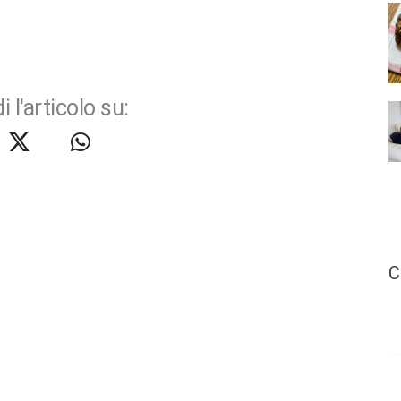
i l'articolo su:
C