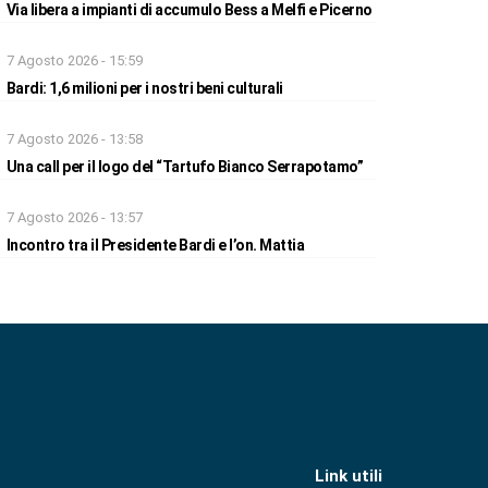
Via libera a impianti di accumulo Bess a Melfi e Picerno
7 Agosto 2026 - 15:59
Bardi: 1,6 milioni per i nostri beni culturali
7 Agosto 2026 - 13:58
Una call per il logo del “Tartufo Bianco Serrapotamo”
7 Agosto 2026 - 13:57
Incontro tra il Presidente Bardi e l’on. Mattia
Link utili