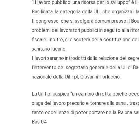
“Il lavoro pubblico: una risorsa per lo sviluppo” è i
Basilicata, la categoria della UIL che organizza i la
Il congresso, che si svolgerà domani presso il Bouga
problemi dei lavoratori pubblici in seguito alla ri
fiscale. Inoltre, si discuterà della costituzione d
sanitario lucano.
I lavori saranno introdotti dalla relazione del segr
l’intervento del segretario generale della Uil di B
nazionale della Uil Fpl, Giovanni Torluccio.
La Uil Fpl auspica “un cambio di rotta poiché occo
piaga del lavoro precario e tornare alla sana , tr
tante eccellenze di poter portare nella Pa una s
Bas 04