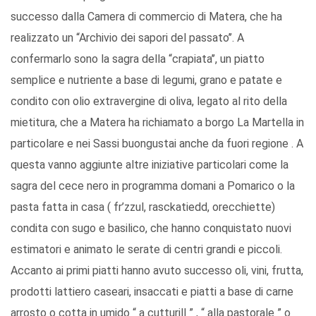
successo dalla Camera di commercio di Matera, che ha
realizzato un “Archivio dei sapori del passato’’. A
confermarlo sono la sagra della “crapiata’’, un piatto
semplice e nutriente a base di legumi, grano e patate e
condito con olio extravergine di oliva, legato al rito della
mietitura, che a Matera ha richiamato a borgo La Martella in
particolare e nei Sassi buongustai anche da fuori regione . A
questa vanno aggiunte altre iniziative particolari come la
sagra del cece nero in programma domani a Pomarico o la
pasta fatta in casa ( fr’zzul, rasckatiedd, orecchiette)
condita con sugo e basilico, che hanno conquistato nuovi
estimatori e animato le serate di centri grandi e piccoli.
Accanto ai primi piatti hanno avuto successo oli, vini, frutta,
prodotti lattiero caseari, insaccati e piatti a base di carne
arrosto o cotta in umido “ a cutturill ” , “ alla pastorale ” o