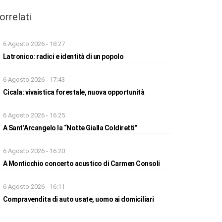
orrelati
6 Agosto 2026 - 18:27
Latronico: radici e identità di un popolo
6 Agosto 2026 - 17:43
Cicala: vivaistica forestale, nuova opportunità
6 Agosto 2026 - 16:25
A Sant’Arcangelo la “Notte Gialla Coldiretti”
6 Agosto 2026 - 16:20
A Monticchio concerto acustico di Carmen Consoli
6 Agosto 2026 - 16:11
Compravendita di auto usate, uomo ai domiciliari