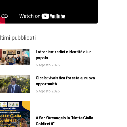
ltimi pubblicati
Latronico: radici e identità di un
popolo
6 Agosto 2026
Cicala: vivaistica forestale, nuova
opportunità
6 Agosto 2026
A Sant’Arcangelo la “Notte Gialla
Coldiretti”