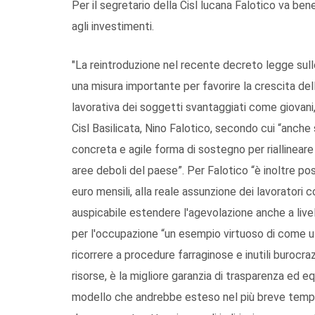
Per il segretario della Cisl lucana Falotico va ben
agli investimenti.
"La reintroduzione nel recente decreto legge sull
una misura importante per favorire la crescita de
lavorativa dei soggetti svantaggiati come giovani,
Cisl Basilicata, Nino Falotico, secondo cui “anche 
concreta e agile forma di sostegno per riallineare
aree deboli del paese”. Per Falotico “è inoltre posi
euro mensili, alla reale assunzione dei lavorator
auspicabile estendere l'agevolazione anche a livel
per l'occupazione “un esempio virtuoso di come u
ricorrere a procedure farraginose e inutili burocr
risorse, è la migliore garanzia di trasparenza ed eq
modello che andrebbe esteso nel più breve tempo