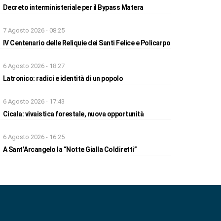
Decreto interministeriale per il Bypass Matera
7 Agosto 2026 - 08:25
IV Centenario delle Reliquie dei Santi Felice e Policarpo
6 Agosto 2026 - 18:27
Latronico: radici e identità di un popolo
6 Agosto 2026 - 17:43
Cicala: vivaistica forestale, nuova opportunità
6 Agosto 2026 - 16:25
A Sant’Arcangelo la “Notte Gialla Coldiretti”