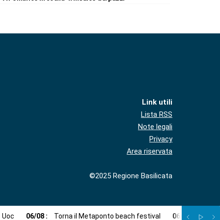
Link utili
Lista RSS
Note legali
Privacy
Area riservata
©2025 Regione Basilicata
e Uoc
06
/
08
:
Torna il Metaponto beach festival
06
/
08
:
Agosto