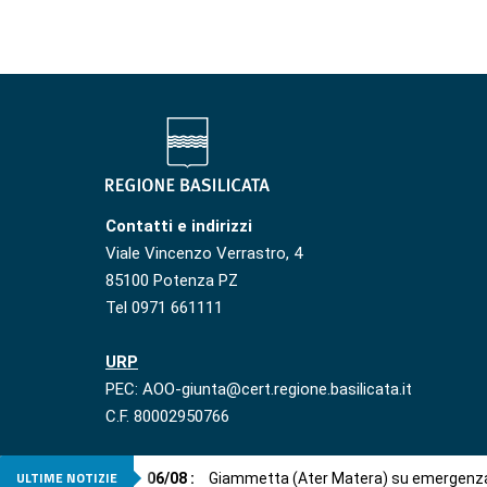
Contatti e indirizzi
Viale Vincenzo Verrastro, 4
85100 Potenza PZ
Tel 0971 661111
URP
PEC: AOO-giunta@cert.regione.basilicata.it
C.F. 80002950766
ULTIME NOTIZIE
06
/
08
:
Giammetta (Ater Matera) su emergenza