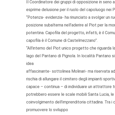
Il Coordinatore dei gruppi di opposizione in seno 
esprime delusione per il ruolo del capoluogo nei P
“Potenza- evidenzia- ha rinunciato a svolger un r
posizione subalterna nell’aderire al Piot per la m
potentina. Capofila del progetto, infatti, è il Com
capofila è il Comune di Castelmezzano”.
“All’interno del Piot unico progetto che riguarda l
lago del Pantano di Pignola. In località Pantano s
idea
affascinante- sottolinea Molinari- ma riservata ad
rischia di allungare il cimitero degli impianti sport
capace – continua – di individuare un attrattore t
potrebbero essere le scale mobili Santa Lucia, le p
coinvolgimento dell’imprenditoria cittadina. Tra i 
promuovere lo sviluppo