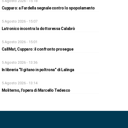
5 Agosto 2026 - 15:18
Cupparo: a Fardella segnale contro lo spopolamento
5 Agosto 2026 - 15:07
Latronico incontra la dottoressa Calabrò
5 Agosto 2026 - 15:01
CallMat, Cupparo: il confronto prosegue
5 Agosto 2026 - 13:36
In libreria “Il gitano in poltrona” di Lalinga
5 Agosto 2026 - 13:14
Moliterno, l’opera di Marcello Tedesco