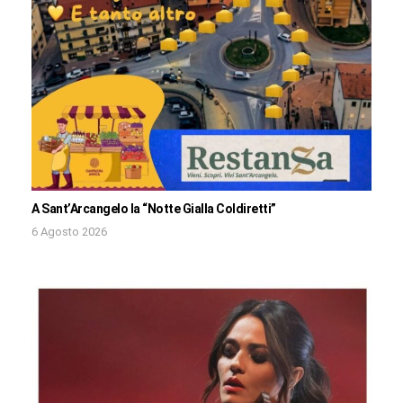
A Sant’Arcangelo la “Notte Gialla Coldiretti”
6 Agosto 2026