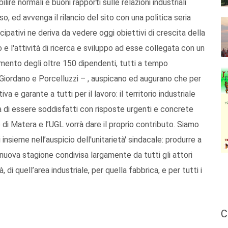
ilire normali e buoni rapporti sulle relazioni industriali
so, ed avvenga il rilancio del sito con una politica seria
cipativi ne deriva da vedere oggi obiettivi di crescita della
 e l'attività di ricerca e sviluppo ad esse collegata con un
gimento degli oltre 150 dipendenti, tutti a tempo
Giordano e Porcelluzzi – , auspicano ed augurano che per
a e garante a tutti per il lavoro: il territorio industriale
sità di essere soddisfatti con risposte urgenti e concrete
e di Matera e l’UGL vorrà dare il proprio contributo. Siamo
 insieme nell’auspicio dell'unitarietà' sindacale: produrre a
a nuova stagione condivisa largamente da tutti gli attori
 di quell’area industriale, per quella fabbrica, e per tutti i
C