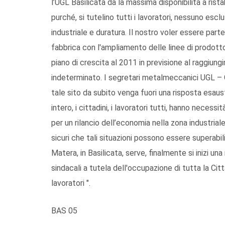
l’UGL Basilicata dà la massima disponibilità a ristab
purché, si tutelino tutti i lavoratori, nessuno esclu
industriale e duratura. Il nostro voler essere parte
fabbrica con l'ampliamento delle linee di prodotto
piano di crescita al 2011 in previsione al raggiun
indeterminato. I segretari metalmeccanici UGL – 
tale sito da subito venga fuori una risposta esaustiv
intero, i cittadini, i lavoratori tutti, hanno neces
per un rilancio dell’economia nella zona industrial
sicuri che tali situazioni possono essere superabili
Matera, in Basilicata, serve, finalmente si inizi un
sindacali a tutela dell'occupazione di tutta la Città,
lavoratori ".
BAS 05