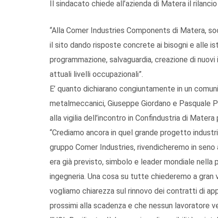
Il sindacato chiede all’azienda di Matera il rilancio
“Alla Comer Industries Components di Matera, soc
il sito dando risposte concrete ai bisogni e alle i
programmazione, salvaguardia, creazione di nuovi i
attuali livelli occupazionali”.
E’ quanto dichiarano congiuntamente in un comunic
metalmeccanici, Giuseppe Giordano e Pasquale Po
alla vigilia dell’incontro in Confindustria di Matera
“Crediamo ancora in quel grande progetto industria
gruppo Comer Industries, rivendicheremo in seno all
era già previsto, simbolo e leader mondiale nella 
ingegneria. Una cosa su tutte chiederemo a gran v
vogliamo chiarezza sul rinnovo dei contratti di app
prossimi alla scadenza e che nessun lavoratore ve