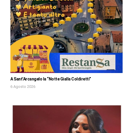
A Sant’Arcangelo la “Notte Gialla Coldiretti”
6 Agosto 2026