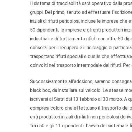
Il sistema di tracciabilità sarà operativo dalla pro
gruppi. Del primo, tenuto ad effettuare l’iscrizion
iniziali di rifiuti pericolosi, incluse le imprese che 
50 dipendenti; le imprese e gli enti produttori inizial
industriali e di trattamento rifiuti con oltre 50 dipe
consorzi per il recupero e il riciclaggio di particol
trasportano rifiuti speciali e quelle che effettuano
coinvolti nel trasporto intermodale dei rifiuti. Per 
Successivamente all’adesione, saranno consegnati i
black box, da installare sul veicolo. Le stesse m
iscriversi al Sistri dal 13 febbraio al 30 marzo. A qu
compresi coloro che effettuano il trasporto dei prop
enti produttori iniziali di rifiuti non pericolosi deriv
tra i 50 e gli 11 dipendenti. L’avvio del sistema è