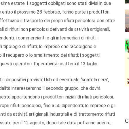
ssima estate. I soggetti obbligati sono stati divisi in due
e entro il prossimo 28 febbraio, fanno parte i produttori
effettuano il trasporto dei propri rifiuti pericolosi, con oltre
i di rifiuti non pericolosi derivanti da attività artigianali,
ndenti; i commercianti e gli intermediari di rifiuti; i
ari tipologie di rifiuti; le imprese che raccolgono e
 il recupero o lo smaltimento dei rifiuti; i soggetti
questi operatori, l’operatività scatterà il 13 luglio.
 dispositivi previsti: Usb ed eventuale “scatola nera”,
odalità interesseranno il secondo gruppo, che dovrà
esto appartengono i produttori iniziali di rifiuti pericolosi,
ri rifiuti pericolosi, fino a 50 dipendenti; le imprese e gli
anti da attività artigianali, industriali e di trattamento rifiuti
C
 fissato per il 12 agosto; dopo tale data potranno aderire,