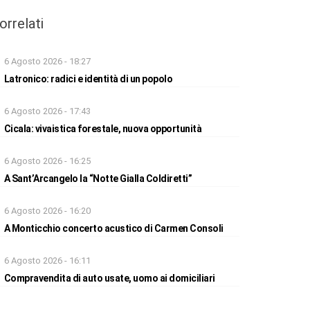
orrelati
6 Agosto 2026 - 18:27
Latronico: radici e identità di un popolo
6 Agosto 2026 - 17:43
Cicala: vivaistica forestale, nuova opportunità
6 Agosto 2026 - 16:25
A Sant’Arcangelo la “Notte Gialla Coldiretti”
6 Agosto 2026 - 16:20
A Monticchio concerto acustico di Carmen Consoli
6 Agosto 2026 - 16:11
Compravendita di auto usate, uomo ai domiciliari