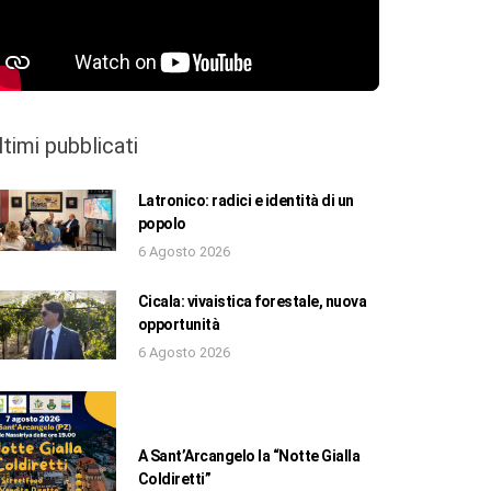
ltimi pubblicati
Latronico: radici e identità di un
popolo
6 Agosto 2026
Cicala: vivaistica forestale, nuova
opportunità
6 Agosto 2026
A Sant’Arcangelo la “Notte Gialla
Coldiretti”