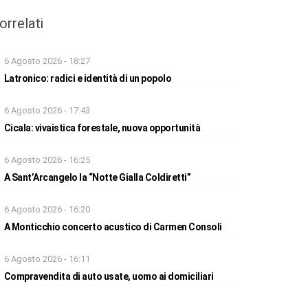
orrelati
6 Agosto 2026 - 18:27
Latronico: radici e identità di un popolo
6 Agosto 2026 - 17:43
Cicala: vivaistica forestale, nuova opportunità
6 Agosto 2026 - 16:25
A Sant’Arcangelo la “Notte Gialla Coldiretti”
6 Agosto 2026 - 16:20
A Monticchio concerto acustico di Carmen Consoli
6 Agosto 2026 - 16:11
Compravendita di auto usate, uomo ai domiciliari