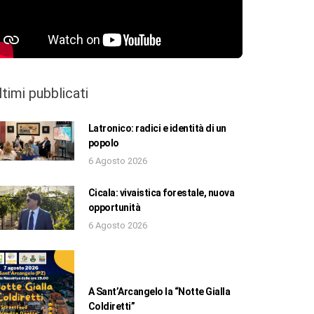
ltimi pubblicati
Latronico: radici e identità di un
popolo
6 Agosto 2026
Cicala: vivaistica forestale, nuova
opportunità
6 Agosto 2026
A Sant’Arcangelo la “Notte Gialla
Coldiretti”