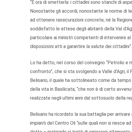
“È ora di smetterla: i cittadini sono stanchi di as
Nonostante gli accordi, nonostante le norme di legg
ad ottenere rassicurazioni concrete, né la Regione n
soddisfatto le attese degli abitanti della Val d’Ag
particolare ai ministri competenti di intervenire al
disposizioni atti a garantire la salute dei cittadini”.
Lo ha detto, nel corso del convegno “Petrolio e mo
confronto”, che si sta svolgendo a Valle d’Agri, il 
Belisario, il quale ha sottolineato come da temp
della vita in Basilicata, “che non è di certo avven
realizzate negli ultimi anni dal sottosuolo della re
Belisario ha ricordato la sua battaglia per arrivare
impianti del Centro Oli “sulle quali non si riesce 
detto – malgrado si tratti di emissioni altamente 