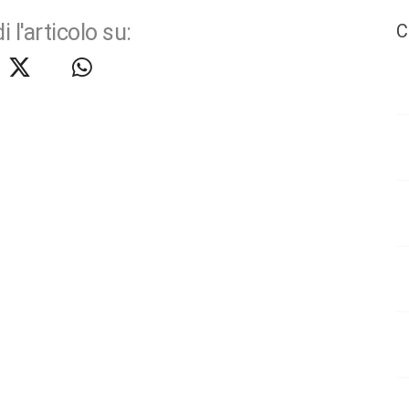
i l'articolo su:
C