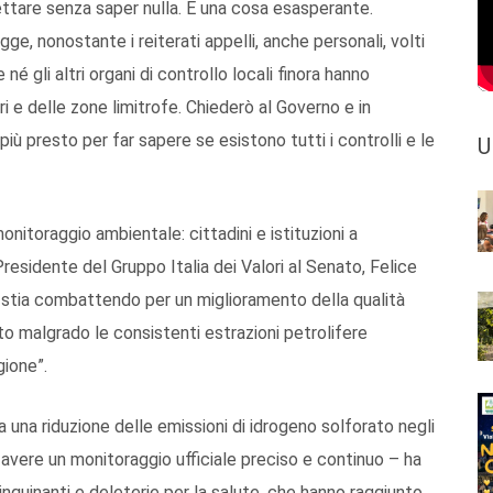
pettare senza saper nulla. È una cosa esasperante.
e, nonostante i reiterati appelli, anche personali, volti
é gli altri organi di controllo locali finora hanno
ri e delle zone limitrofe. Chiederò al Governo e in
 più presto per far sapere se esistono tutti i controlli e le
U
nitoraggio ambientale: cittadini e istituzioni a
Presidente del Gruppo Italia dei Valori al Senato, Felice
o stia combattendo per un miglioramento della qualità
uto malgrado le consistenti estrazioni petrolifere
gione”.
 a una riduzione delle emissioni di idrogeno solforato negli
ad avere un monitoraggio ufficiale preciso e continuo – ha
inquinanti e deleterie per la salute, che hanno raggiunto