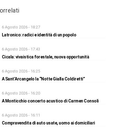
orrelati
6 Agosto 2026 - 18:27
Latronico: radici e identità di un popolo
6 Agosto 2026 - 17:43
Cicala: vivaistica forestale, nuova opportunità
6 Agosto 2026 - 16:25
A Sant’Arcangelo la “Notte Gialla Coldiretti”
6 Agosto 2026 - 16:20
A Monticchio concerto acustico di Carmen Consoli
6 Agosto 2026 - 16:11
Compravendita di auto usate, uomo ai domiciliari