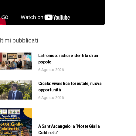
ltimi pubblicati
Latronico: radici e identità di un
popolo
6 Agosto 2026
Cicala: vivaistica forestale, nuova
opportunità
6 Agosto 2026
A Sant’Arcangelo la “Notte Gialla
Coldiretti”