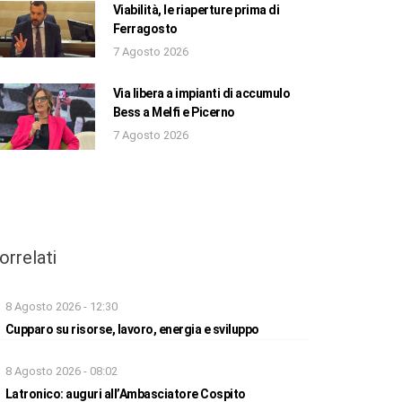
Viabilità, le riaperture prima di
Ferragosto
7 Agosto 2026
Via libera a impianti di accumulo
Bess a Melfi e Picerno
7 Agosto 2026
orrelati
8 Agosto 2026 - 12:30
Cupparo su risorse, lavoro, energia e sviluppo
8 Agosto 2026 - 08:02
Latronico: auguri all’Ambasciatore Cospito