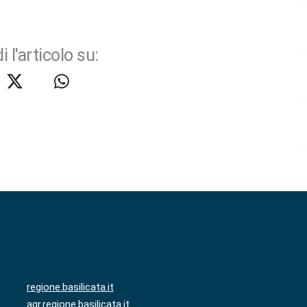
i l'articolo su:
regione.basilicata.it
agr.regione.basilicata.it