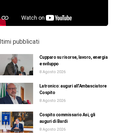
ltimi pubblicati
Cupparo su risorse, lavoro, energia
e sviluppo
8 Agosto 2026
Latronico: auguri all’Ambasciatore
Cospito
8 Agosto 2026
Cospito commissario Asi, gli
auguri di Bardi
8 Agosto 2026