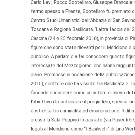
Carlo Levi, Rocco Scotellaro, Giuseppe Brancale: u
fermò spesso a Firenze, Scotellaro fu premiato col
Centro Studi Umanistici dell’Abbazia di San Savino
Toscana e Regione Basilicata, ‘L’altra faccia del Su
Cascina (24 e 25 febbraio 2010), in provincia di P
figure che sono state rilevanti per il Meridione e 
pubblico. A parlare e a far conoscere queste figur
interessate del Mezzogiorno, che hanno raggiunto,
piano. Promosso in occasione della pubblicazione d
2010), scrittore che ha vissuto tra Basilicata e 
facendo conoscere come un autore di rilievo del n
l’obiettivo di contrastare il pregiudizio, spesso i
costretta tra criminalità ed emarginazione. Il diba
presso la Sala Peppino Impastato (via Pascoli 57, 
legati al Meridione come “I Basilischi” di Lina Wer