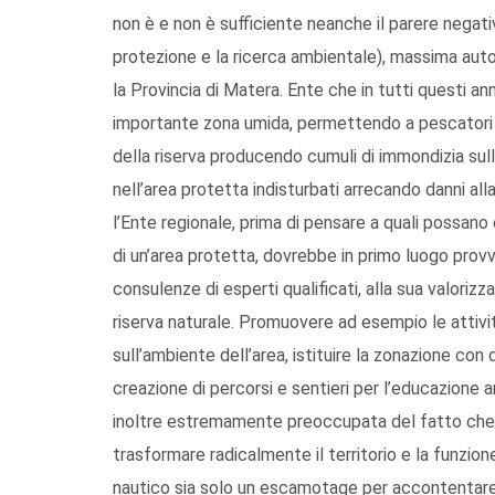
non è e non è sufficiente neanche il parere negativo 
protezione e la ricerca ambientale), massima autor
la Provincia di Matera. Ente che in tutti questi an
importante zona umida, permettendo a pescatori de
della riserva producendo cumuli di immondizia sul
nell’area protetta indisturbati arrecando danni all
l’Ente regionale, prima di pensare a quali possano 
di un’area protetta, dovrebbe in primo luogo prov
consulenze di esperti qualificati, alla sua valorizz
riserva naturale. Promuovere ad esempio le attività
sull’ambiente dell’area, istituire la zonazione con 
creazione di percorsi e sentieri per l’educazione a
inoltre estremamente preoccupata del fatto che q
trasformare radicalmente il territorio e la funzione 
nautico sia solo un escamotage per accontentare g