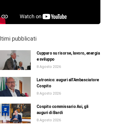
ltimi pubblicati
Cupparo su risorse, lavoro, energia
e sviluppo
8 Agosto 2026
Latronico: auguri all’Ambasciatore
Cospito
8 Agosto 2026
Cospito commissario Asi, gli
auguri di Bardi
8 Agosto 2026