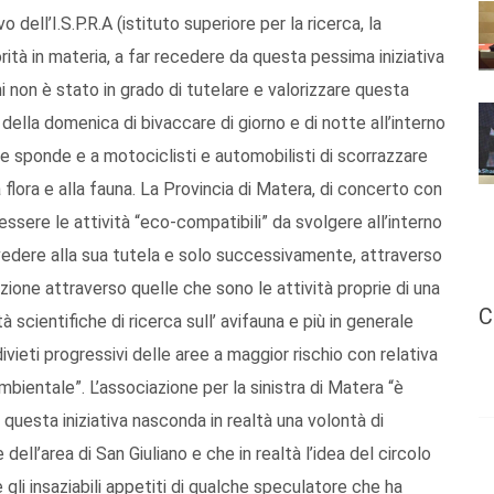
dell’I.S.P.R.A (istituto superiore per la ricerca, la
ità in materia, a far recedere da questa pessima iniziativa
ni non è stato in grado di tutelare e valorizzare questa
lla domenica di bivaccare di giorno e di notte all’interno
le sponde e a motociclisti e automobilisti di scorrazzare
a flora e alla fauna. La Provincia di Matera, di concerto con
essere le attività “eco-compatibili” da svolgere all’interno
vedere alla sua tutela e solo successivamente, attraverso
azione attraverso quelle che sono le attività proprie di una
C
 scientifiche di ricerca sull’ avifauna e più in generale
divieti progressivi delle aree a maggior rischio con relativa
mbientale”. L’associazione per la sinistra di Matera “è
uesta iniziativa nasconda in realtà una volontà di
dell’area di San Giuliano e che in realtà l’idea del circolo
li insaziabili appetiti di qualche speculatore che ha