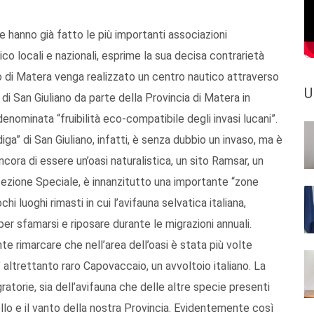
e hanno già fatto le più importanti associazioni
ico locali e nazionali, esprime la sua decisa contrarietà
ano di Matera venga realizzato un centro nautico attraverso
U
di San Giuliano da parte della Provincia di Matera in
denominata “fruibilità eco-compatibile degli invasi lucani”.
ga” di San Giuliano, infatti, è senza dubbio un invaso, ma è
ncora di essere un’oasi naturalistica, un sito Ramsar, un
tezione Speciale, è innanzitutto una importante “zone
i luoghi rimasti in cui l’avifauna selvatica italiana,
per sfamarsi e riposare durante le migrazioni annuali.
e rimarcare che nell’area dell’oasi è stata più volte
’ altrettanto raro Capovaccaio, un avvoltoio italiano. La
ratorie, sia dell’avifauna che delle altre specie presenti
iello e il vanto della nostra Provincia. Evidentemente così