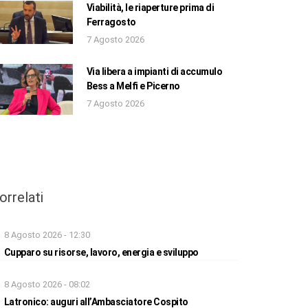
Viabilità, le riaperture prima di
Ferragosto
7 Agosto 2026
Via libera a impianti di accumulo
Bess a Melfi e Picerno
7 Agosto 2026
orrelati
8 Agosto 2026 - 12:30
Cupparo su risorse, lavoro, energia e sviluppo
8 Agosto 2026 - 08:02
Latronico: auguri all’Ambasciatore Cospito