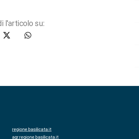
i l'articolo su:
regione.basilicata.it
agr.regione.basilicata.it