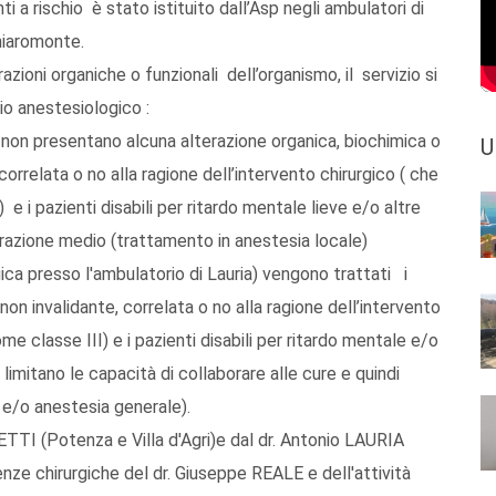
i a rischio è stato istituito dall’Asp negli ambulatori di
Chiaromonte.
azioni organiche o funzionali dell’organismo, il servizio si
chio anestesiologico :
 non presentano alcuna alterazione organica, biochimica o
U
correlata o no alla ragione dell’intervento chirurgico ( che
 e i pazienti disabili per ritardo mentale lieve e/o altre
orazione medio (trattamento in anestesia locale)
ica presso l'ambulatorio di Lauria) vengono trattati i
on invalidante, correlata o no alla ragione dell’intervento
me classe III) e i pazienti disabili per ritardo mentale e/o
limitano le capacità di collaborare alle cure e quindi
e/o anestesia generale).
NETTI (Potenza e Villa d'Agri)e dal dr. Antonio LAURIA
enze chirurgiche del dr. Giuseppe REALE e dell'attività