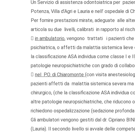
Un Servizio di assistenza odontoiatrica per pazient
Potenza, Villa d’Agri e Lauria e nell’ ospedale di 
Per fornire prestazioni mirate, adeguate alle alter
articola su due livelli, calibrati in rapporto al ris

in ambulatorio
, vengono trattati i pazienti che
psichiatrica, o affetti da malattia sistemica lieve 
la classificazione ASA individua come classe I e Il)
patologie neuropsichiatriche con grado di collab

nel P.O. di Chiaromonte
(con visita anestesiolog
pazienti affetti da malattia sistemica severa ma n
chirurgico, (che la classificazione ASA individua co
altre patologie neuropsichiatriche, che riducono o 
richiedono ospedalizzazione (sedazione profonda 
Gli ambulatori vengono gestiti dal dr. Cipriano BI
(Lauria). Il secondo livello si avvale delle compet