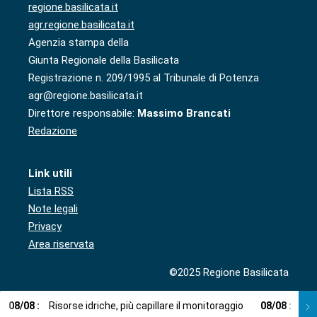
regione.basilicata.it
agr.regione.basilicata.it
Agenzia stampa della
Giunta Regionale della Basilicata
Registrazione n. 209/1995 al Tribunale di Potenza
agr@regione.basilicata.it
Direttore responsabile:
Massimo Brancati
Redazione
Link utili
Lista RSS
Note legali
Privacy
Area riservata
©2025 Regione Basilicata
08
/
08
:
Risorse idriche, più capillare il monitoraggio
08
/
08
:
Cup