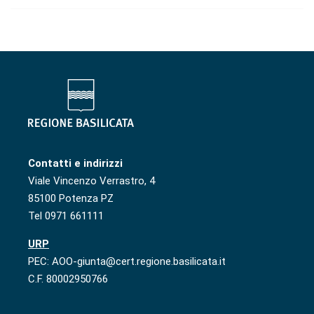
Contatti e indirizzi
Viale Vincenzo Verrastro, 4
85100 Potenza PZ
Tel 0971 661111
URP
PEC: AOO-giunta@cert.regione.basilicata.it
C.F. 80002950766