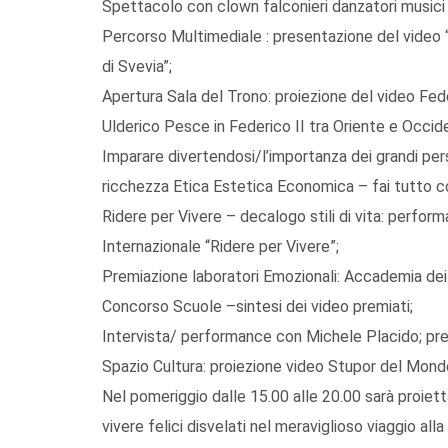
Spettacolo con clown falconieri danzatori musici
Percorso Multimediale : presentazione del video 
di Svevia”;
Apertura Sala del Trono: proiezione del video Feder
Ulderico Pesce in Federico II tra Oriente e Occid
Imparare divertendosi/l’importanza dei grandi pers
ricchezza Etica Estetica Economica – fai tutto con
Ridere per Vivere – decalogo stili di vita: perfo
Internazionale “Ridere per Vivere”;
Premiazione laboratori Emozionali: Accademia dei
Concorso Scuole –sintesi dei video premiati;
Intervista/ performance con Michele Placido; pre
Spazio Cultura: proiezione video Stupor del Mondo
Nel pomeriggio dalle 15.00 alle 20.00 sarà proietta
vivere felici disvelati nel meraviglioso viaggio alla