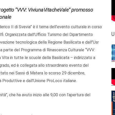
Progetto “VVV: ViviunaVitacheVale” promosso
ionale
ico II di Svevia” è il tema dell’evento culturale in corso
U
lfi. Organizzata dall’Ufficio Turismo del Dipartimento
ovazione tecnologica della Regione Basilicata e dall’’Usr
 fa parte del Programma di Rinascenza Culturale “VVV:
ita in tutte le scuole della Basilicata – indirizzato a
 grado, ed è collegata allo straordinario evento del
ato nei Sassi di Matera lo scorso 29 dicembre,
à Produttive e dall’Unione ProLoco italiane.
tà”, che ha avuto inizio alle 9,00 con l’apertura del