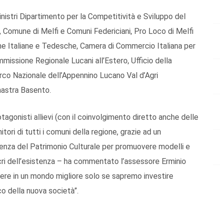
inistri Dipartimento per la Competitività e Sviluppo del
lia, Comune di Melfi e Comuni Federiciani, Pro Loco di Melfi
ane Italiane e Tedesche, Camera di Commercio Italiana per
ssione Regionale Lucani all’Estero, Ufficio della
Parco Nazionale dell’Appennino Lucano Val d’Agri
mastra Basento.
otagonisti allievi (con il coinvolgimento diretto anche delle
tori di tutti i comuni della regione, grazie ad un
nza del Patrimonio Culturale per promuovere modelli e
i sacri dell’esistenza – ha commentato l’assessore Erminio
vere in un mondo migliore solo se sapremo investire
co della nuova società”.