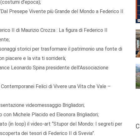
 (costumi d’epoca);
“Dal Presepe Vivente più Grande del Mondo a Federico II
ico II di Maurizio Crozza : La figura di Federico II
ente;
onaggi storici per trasformare il patrimonio una fonte di
 piacere e la vita ti sorriderà;
rmance Leonardo Spina presidente dell’Associazione
 Contemporanei Felici di Vivere una Vita che Vale –
sentazione videomessaggio Brigliadori;
 con Michele Placido ed Eleonora Brigliadori;
to (in loop) il video-art “Stupor del Mondo: I segreti per
C
 scoperta dei tesori di Federico II di Svevia”.