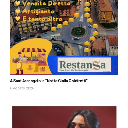
A Sant’Arcangelo la “Notte Gialla Coldiretti”
6 Agosto 2026