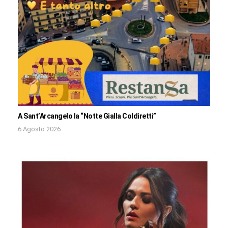
A Sant’Arcangelo la “Notte Gialla Coldiretti”
6 Agosto 2026