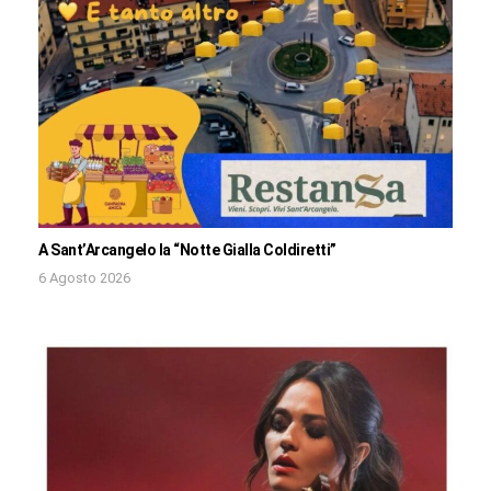
A Sant’Arcangelo la “Notte Gialla Coldiretti”
6 Agosto 2026