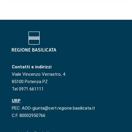
Contatti e indirizzi
Viale Vincenzo Verrastro, 4
85100 Potenza PZ
Tel 0971 661111
URP
PEC: AOO-giunta@cert.regione.basilicata.it
C.F. 80002950766