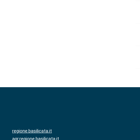
regione.basilicata.it
agr.regione.basilicata.it