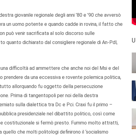
stra giovanile regionale degli anni ’80 e ’90 che avversò
era un uomo potente e quando cadde in rovina, il fatto che
on può venir sacrificata al solo discorso sulle
U
sto quanto dichiarato dal consigliere regionale di An-Pdl,
lcuna difficoltà ad ammettere che anche noi del Msi e del
o prendere da una eccessiva e rovente polemica politica,
attutto allorquando fu oggetto della persecuzione
ione. Prima di tangentopoli per noi della destra
iato sulla dialettica tra Dc e Pci. Craxi fu il primo –
ubblica presidenziale nel dibattito politico, così come
rice costituzionale si fermò presto. Fummo molto attratti,
uello che molti politologi definirono il ‘socialismo