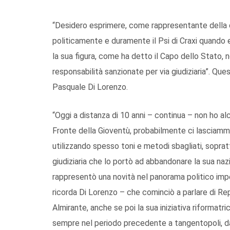
“Desidero esprimere, come rappresentante della de
politicamente e duramente il Psi di Craxi quando 
la sua figura, come ha detto il Capo dello Stato, n
responsabilità sanzionate per via giudiziaria”. Que
Pasquale Di Lorenzo.
“Oggi a distanza di 10 anni – continua – non ho a
Fronte della Gioventù, probabilmente ci lasciamm
utilizzando spesso toni e metodi sbagliati, sopr
giudiziaria che lo portò ad abbandonare la sua naz
rappresentò una novità nel panorama politico impern
ricorda Di Lorenzo – che cominciò a parlare di Rep
Almirante, anche se poi la sua iniziativa riformat
sempre nel periodo precedente a tangentopoli, da q