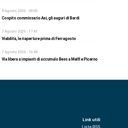
8 Agosto 2026 - 08:00
Cospito commissario Asi, gli auguri di Bardi
7 Agosto 2026 - 17:43
Viabilità, le riaperture prima di Ferragosto
7 Agosto 2026 - 16:48
Via libera a impianti di accumulo Bess a Melfi e Picerno
Link utili
Lista RSS