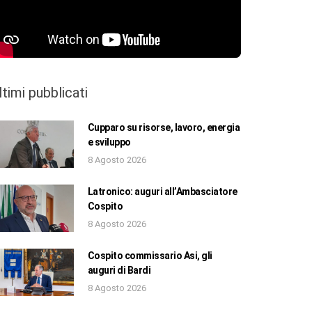
ltimi pubblicati
Cupparo su risorse, lavoro, energia
e sviluppo
8 Agosto 2026
Latronico: auguri all’Ambasciatore
Cospito
8 Agosto 2026
Cospito commissario Asi, gli
auguri di Bardi
8 Agosto 2026