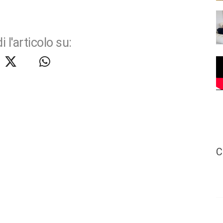
i l'articolo su:
C