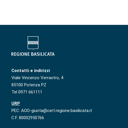
Contatti e indirizzi
Viale Vincenzo Verrastro, 4
85100 Potenza PZ
Tel 0971 661111
URP
PEC: AOO-giunta@cert.regione.basilicata.it
C.F. 80002950766