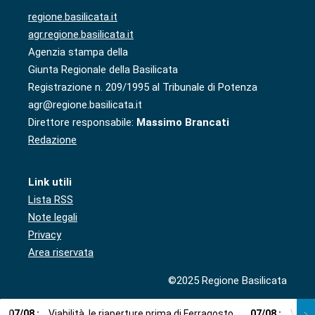
regione.basilicata.it
agr.regione.basilicata.it
Agenzia stampa della
Giunta Regionale della Basilicata
Registrazione n. 209/1995 al Tribunale di Potenza
agr@regione.basilicata.it
Direttore responsabile:
Massimo Brancati
Redazione
Link utili
Lista RSS
Note legali
Privacy
Area riservata
©2025 Regione Basilicata
07
/
08
:
Viabilità, le riaperture prima di Ferragosto
07
/
08
:
Via l