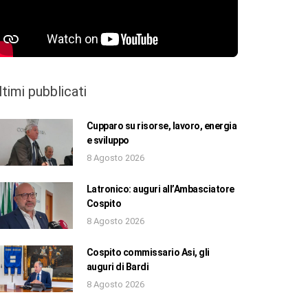
ltimi pubblicati
Cupparo su risorse, lavoro, energia
e sviluppo
8 Agosto 2026
Latronico: auguri all’Ambasciatore
Cospito
8 Agosto 2026
Cospito commissario Asi, gli
auguri di Bardi
8 Agosto 2026