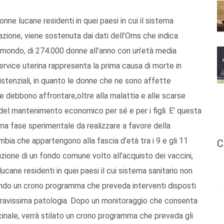
nne lucane residenti in quei paesi in cui il sistema
azione, viene sostenuta dai dati dell’Oms che indica
 mondo, di 274.000 donne all’anno con un’età media
cervice uterina rappresenta la prima causa di morte in
stenziali, in quanto le donne che ne sono affette
debbono affrontare,oltre alla malattia e alle scarse
o del mantenimento economico per sé e per i figli. E’ questa
ima fase sperimentale da realizzare a favore della
mbia che appartengono alla fascia d’età tra i 9 e gli 11
C
zione di un fondo comune volto all’acquisto dei vaccini,
cane residenti in quei paesi il cui sistema sanitario non
ilando un crono programma che preveda interventi disposti
 gravissima patologia. Dopo un monitoraggio che consenta
inale, verrà stilato un crono programma che preveda gli