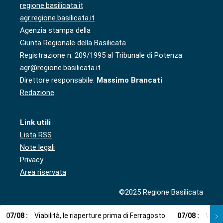
regione.basilicata.it
agr.regione.basilicata.it
Agenzia stampa della
Giunta Regionale della Basilicata
Registrazione n. 209/1995 al Tribunale di Potenza
agr@regione.basilicata.it
Direttore responsabile:
Massimo Brancati
Redazione
Link utili
Lista RSS
Note legali
Privacy
Area riservata
©2025 Regione Basilicata
07
/
08
:
Viabilità, le riaperture prima di Ferragosto
07
/
08
:
Via l