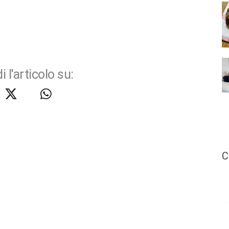
i l'articolo su:
C