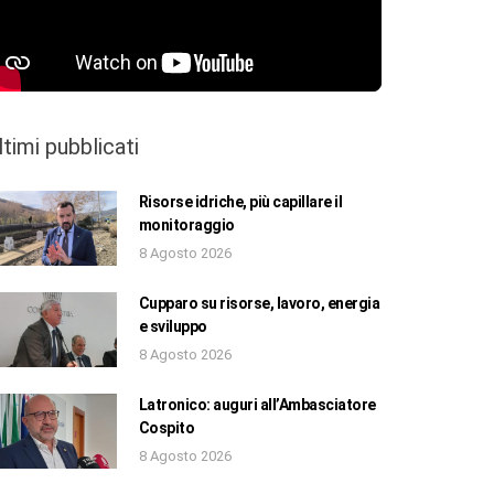
ltimi pubblicati
Risorse idriche, più capillare il
monitoraggio
8 Agosto 2026
Cupparo su risorse, lavoro, energia
e sviluppo
8 Agosto 2026
Latronico: auguri all’Ambasciatore
Cospito
8 Agosto 2026