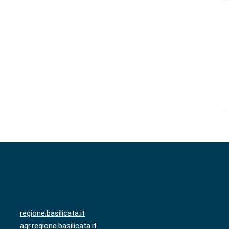
regione.basilicata.it
agr.regione.basilicata.it