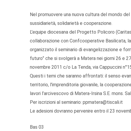
Nel promuovere una nuova cultura del mondo del la
sussidiarietà, solidarietà e cooperazione.
L'equipe diocesana del Progetto Policoro (Caritas,
collaborazione con Confcooperative Basilicata, l
organizzato il seminario di evangelizzazione e for
futuro” che si svolgerà a Matera nei giorni 26 e 2
novembre 2011 c/o La Tenda, via Cappuccini n°15 (n
Questi i temi che saranno affrontati: il senso eva
territorio, l'imprenditoria giovanile, la cooperazio
lavori l’arcivescovo di Matera-Irsina S.E. mons. Sa
Per iscrizioni al seminario: ppmatera@tiscali.it
Le adesioni dovranno pervenire entro il 23 novem
Bas 03