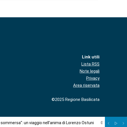
Link utili
Lista RSS
Note legali
Privacy
Area riservata
©2025 Regione Basilicata
à sommersa”: un viaggio nell’anima di Lorenzo Ostuni
07
/
08
:
Più c