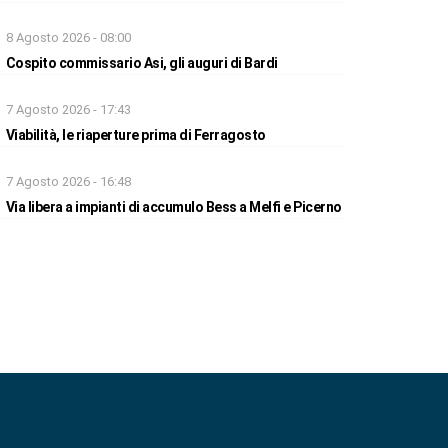
8 Agosto 2026 - 08:00
Cospito commissario Asi, gli auguri di Bardi
7 Agosto 2026 - 17:43
Viabilità, le riaperture prima di Ferragosto
7 Agosto 2026 - 16:48
Via libera a impianti di accumulo Bess a Melfi e Picerno