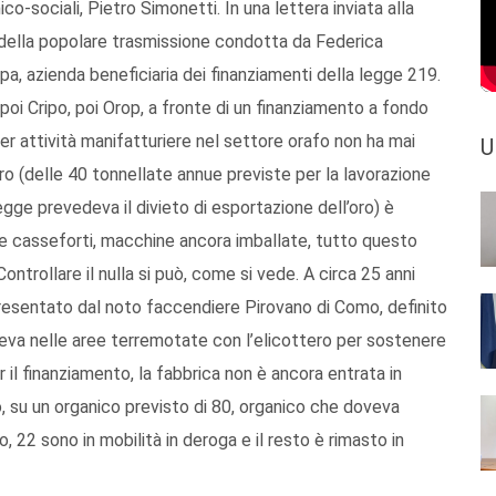
o-sociali, Pietro Simonetti. In una lettera inviata alla
to della popolare trasmissione condotta da Federica
 spa, azienda beneficiaria dei finanziamenti della legge 219.
poi Cripo, poi Orop, a fronte di un finanziamento a fondo
 per attività manifatturiere nel settore orafo non ha mai
U
o (delle 40 tonnellate annue previste per la lavorazione
egge prevedeva il divieto di esportazione dell’oro) è
 e casseforti, macchine ancora imballate, tutto questo
ntrollare il nulla si può, come si vede. A circa 25 anni
 presentato dal noto faccendiere Pirovano di Como, definito
eva nelle aree terremotate con l’elicottero per sostenere
 il finanziamento, la fabbrica non è ancora entrata in
, su un organico previsto di 80, organico che doveva
to, 22 sono in mobilità in deroga e il resto è rimasto in