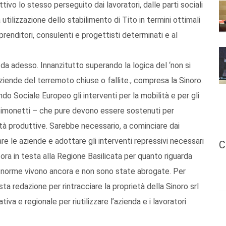
ivo lo stesso perseguito dai lavoratori, dalle parti sociali
utilizzazione dello stabilimento di Tito in termini ottimali
prenditori, consulenti e progettisti determinati e al
a adesso. Innanzitutto superando la logica del ‘non si
aziende del terremoto chiuse o fallite., compresa la Sinoro.
o Sociale Europeo gli interventi per la mobilità e per gli
Simonetti – che pure devono essere sostenuti per
ività produttive. Sarebbe necessario, a cominciare dai
are le aziende e adottare gli interventi repressivi necessari
C
cora in testa alla Regione Basilicata per quanto riguarda
li norme vivono ancora e non sono state abrogate. Per
ta redazione per rintracciare la proprietà della Sinoro srl
va e regionale per riutilizzare l’azienda e i lavoratori