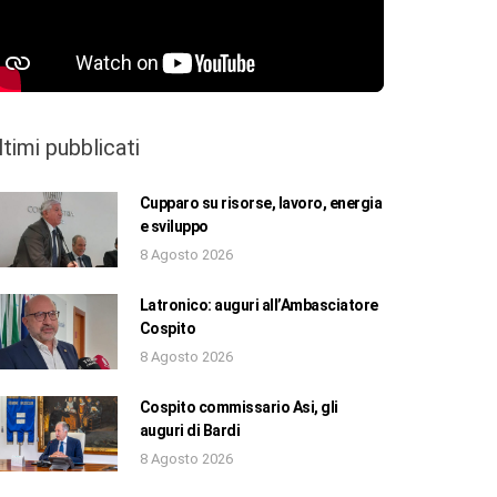
ltimi pubblicati
Cupparo su risorse, lavoro, energia
e sviluppo
8 Agosto 2026
Latronico: auguri all’Ambasciatore
Cospito
8 Agosto 2026
Cospito commissario Asi, gli
auguri di Bardi
8 Agosto 2026