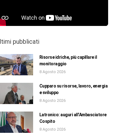
ltimi pubblicati
Risorse idriche, più capillare il
monitoraggio
8 Agosto 2026
Cupparo su risorse, lavoro, energia
e sviluppo
8 Agosto 2026
Latronico: auguri all’Ambasciatore
Cospito
8 Agosto 2026