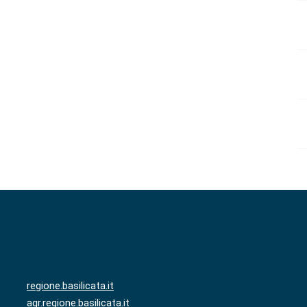
regione.basilicata.it
agr.regione.basilicata.it