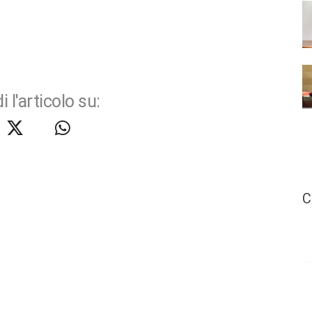
i l'articolo su:
C