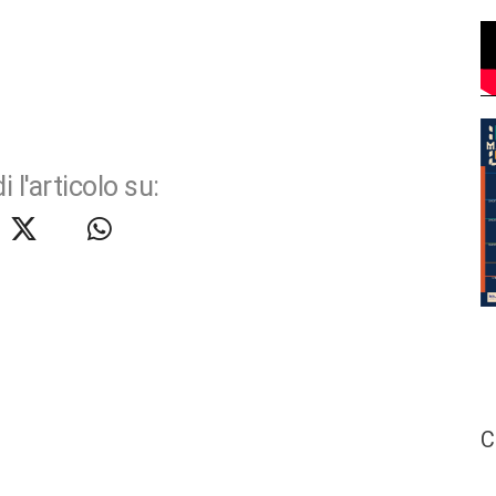
i l'articolo su:
C