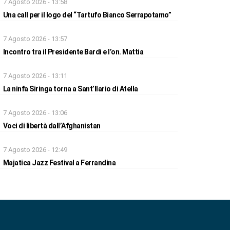
7 Agosto 2026 - 13:58
Una call per il logo del “Tartufo Bianco Serrapotamo”
7 Agosto 2026 - 13:57
Incontro tra il Presidente Bardi e l’on. Mattia
7 Agosto 2026 - 13:11
La ninfa Siringa torna a Sant’Ilario di Atella
7 Agosto 2026 - 13:06
Voci di libertà dall’Afghanistan
7 Agosto 2026 - 12:49
Majatica Jazz Festival a Ferrandina