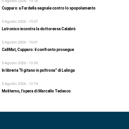
5 Agosto 2026 - 15:18
Cupparo: a Fardella segnale contro lo spopolamento
5 Agosto 2026 - 15:07
Latronico incontra la dottoressa Calabrò
5 Agosto 2026 - 15:01
CallMat, Cupparo: il confronto prosegue
5 Agosto 2026 - 13:36
In libreria “Il gitano in poltrona” di Lalinga
5 Agosto 2026 - 13:14
Moliterno, l’opera di Marcello Tedesco