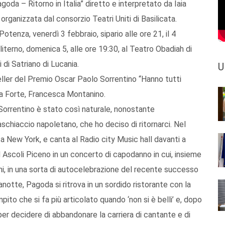
da – Ritorno in Italia” diretto e interpretato da Iaia
ganizzata dal consorzio Teatri Uniti di Basilicata.
tenza, venerdì 3 febbraio, sipario alle ore 21, il 4
literno, domenica 5, alle ore 19:30, al Teatro Obadiah di
 di Satriano di Lucania.
U
seller del Premio Oscar Paolo Sorrentino “Hanno tutti
aia Forte, Francesca Montanino.
 Sorrentino è stato così naturale, nonostante
aschiaccio napoletano, che ho deciso di ritornarci. Nel
a New York, e canta al Radio city Music hall davanti a
 Ascoli Piceno in un concerto di capodanno in cui, insieme
ani, in una sorta di autocelebrazione del recente successo
otte, Pagoda si ritrova in un sordido ristorante con la
pito che si fa più articolato quando ‘non si è belli’ e, dopo
à per decidere di abbandonare la carriera di cantante e di