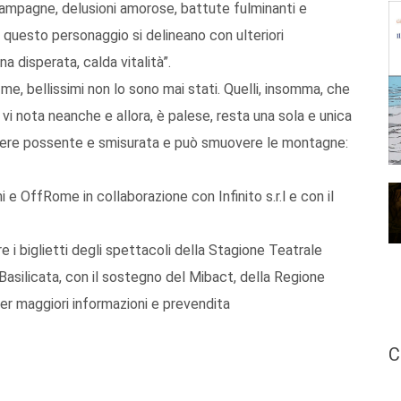
champagne, delusioni amorose, battute fulminanti e
di questo personaggio si delineano con ulteriori
a disperata, calda vitalità”.
 me, bellissimi non lo sono mai stati. Quelli, insomma, che
vi nota neanche e allora, è palese, resta una sola e unica
sere possente e smisurata e può smuovere le montagne:
 OffRome in collaborazione con Infinito s.r.l e con il
re i biglietti degli spettacoli della Stagione Teatrale
Basilicata, con il sostegno del Mibact, della Regione
Per maggiori informazioni e prevendita
C