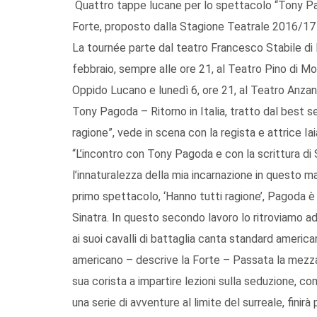
Quattro tappe lucane per lo spettacolo “Tony Pago
Forte, proposto dalla Stagione Teatrale 2016/17 or
La tournée parte dal teatro Francesco Stabile di Po
febbraio, sempre alle ore 21, al Teatro Pino di Mo
Oppido Lucano e lunedì 6, ore 21, al Teatro Anzani
Tony Pagoda – Ritorno in Italia, tratto dal best 
ragione”, vede in scena con la regista e attrice I
“L’incontro con Tony Pagoda e con la scrittura di
l’innaturalezza della mia incarnazione in questo m
primo spettacolo, ‘Hanno tutti ragione’, Pagoda è 
Sinatra. In questo secondo lavoro lo ritroviamo ad
ai suoi cavalli di battaglia canta standard americ
americano – descrive la Forte – Passata la mezzan
sua corista a impartire lezioni sulla seduzione, com
una serie di avventure al limite del surreale, finir