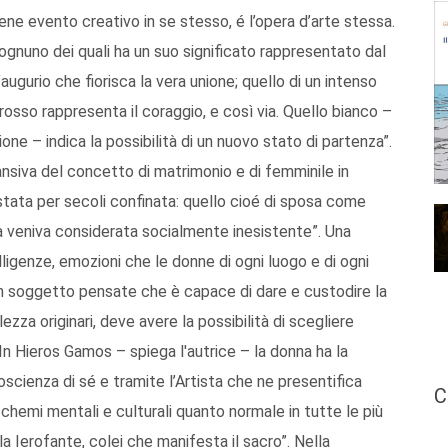
viene evento creativo in se stesso, é l’opera d’arte stessa.
 ognuno dei quali ha un suo significato rappresentato dal
’augurio che fiorisca la vera unione; quello di un intenso
 rosso rappresenta il coraggio, e così via. Quello bianco –
e – indica la possibilità di un nuovo stato di partenza”.
ansiva del concetto di matrimonio e di femminile in
stata per secoli confinata: quello cioé di sposa come
a veniva considerata socialmente inesistente”. Una
elligenze, emozioni che le donne di ogni luogo e di ogni
 soggetto pensate che è capace di dare e custodire la
zza originari, deve avere la possibilità di scegliere
 “In Hieros Gamos – spiega l'autrice – la donna ha la
 coscienza di sé e tramite l’Artista che ne presentifica
C
 schemi mentali e culturali quanto normale in tutte le più
a Ierofante, colei che manifesta il sacro”. Nella