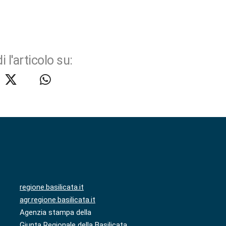
i l'articolo su:
regione.basilicata.it
agr.regione.basilicata.it
Agenzia stampa della
Giunta Regionale della Basilicata