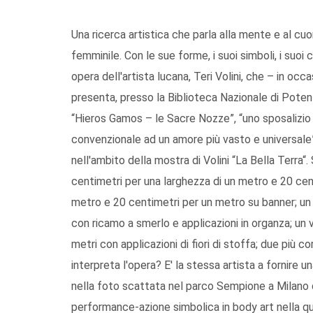
Una ricerca artistica che parla alla mente e al cu
femminile. Con le sue forme, i suoi simboli, i suoi 
opera dell'artista lucana, Teri Volini, che – in oc
presenta, presso la Biblioteca Nazionale di Potenz
“Hieros Gamos – le Sacre Nozze”, “uno sposalizio i
convenzionale ad un amore più vasto e universale”
nell'ambito della mostra di Volini “La Bella Terra“.
centimetri per una larghezza di un metro e 20 cent
metro e 20 centimetri per un metro su banner; un 
con ricamo a smerlo e applicazioni in organza; un vel
metri con applicazioni di fiori di stoffa; due più co
interpreta l'opera? E' la stessa artista a fornire u
nella foto scattata nel parco Sempione a Milano dal
performance-azione simbolica in body art nella q