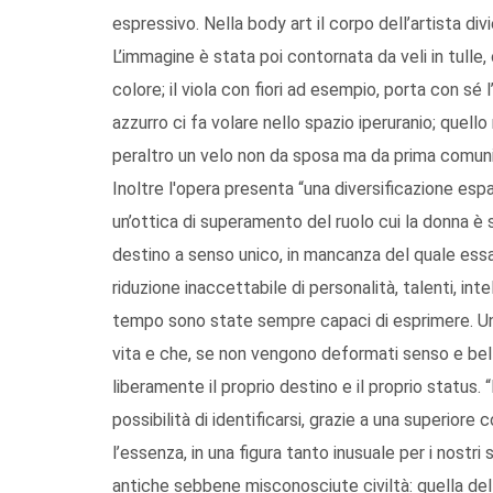
espressivo. Nella body art il corpo dell’artista di
L’immagine è stata poi contornata da veli in tulle,
colore; il viola con fiori ad esempio, porta con sé l
azzurro ci fa volare nello spazio iperuranio; quello
peraltro un velo non da sposa ma da prima comunion
Inoltre l'opera presenta “una diversificazione esp
un’ottica di superamento del ruolo cui la donna è 
destino a senso unico, in mancanza del quale ess
riduzione inaccettabile di personalità, talenti, int
tempo sono state sempre capaci di esprimere. Un
vita e che, se non vengono deformati senso e belle
liberamente il proprio destino e il proprio status.
possibilità di identificarsi, grazie a una superiore
l’essenza, in una figura tanto inusuale per i nostri
antiche sebbene misconosciute civiltà: quella dell