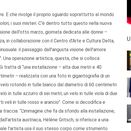
ore. E che rivolge il proprio sguardo soprattutto al mondo
colori, i suoi misteri. C'è dentro tutto questo nella nuova
casione dell'otto marzo, giornata dedicata alle donne –
U
a, in collaborazione con il Centro d'Arte e Cultura Delta,
nusuale: il passaggio dall'angusta visione dell'amore
. Una operazione artistica, questa, che si colloca
 Si tratta di “una installazione – alta due metri e 40
imetri – realizzata con una foto in gigantografia di un
velo rotondo in tulle bianco dal diametro di 60 centimetri
o in tulle azzurro di sei metri; un velo in tulle viola di due
rti veli in tulle rosso e arancio”. Come si decodifica e
na traccia: “L'immagine che fa da sfondo alla installazione,
l’artista austriaca, Hélène Gritsch, si riferisce a una
uale l’artista usa il suo stesso corpo come strumento