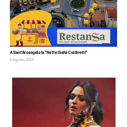
A Sant’Arcangelo la “Notte Gialla Coldiretti”
6 Agosto 2026