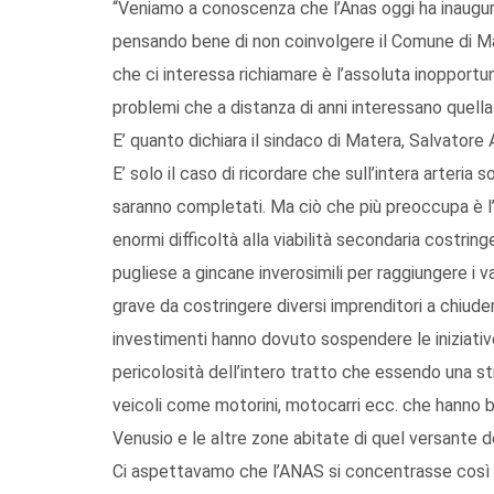
“Veniamo a conoscenza che l’Anas oggi ha inaugur
pensando bene di non coinvolgere il Comune di Mat
che ci interessa richiamare è l’assoluta inopportunit
problemi che a distanza di anni interessano quella
E’ quanto dichiara il sindaco di Matera, Salvatore
E’ solo il caso di ricordare che sull’intera arteri
saranno completati. Ma ciò che più preoccupa è 
enormi difficoltà alla viabilità secondaria costring
pugliese a gincane inverosimili per raggiungere i v
grave da costringere diversi imprenditori a chiud
investimenti hanno dovuto sospendere le iniziati
pericolosità dell’intero tratto che essendo una s
veicoli come motorini, motocarri ecc. che hanno 
Venusio e le altre zone abitate di quel versante de
Ci aspettavamo che l’ANAS si concentrasse così