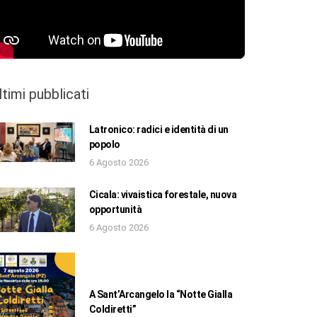
ltimi pubblicati
Latronico: radici e identità di un
popolo
6 Agosto 2026
Cicala: vivaistica forestale, nuova
opportunità
6 Agosto 2026
A Sant’Arcangelo la “Notte Gialla
Coldiretti”