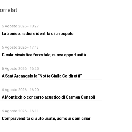
orrelati
6 Agosto 2026 - 18:27
Latronico: radici e identità di un popolo
6 Agosto 2026 - 17:43
Cicala: vivaistica forestale, nuova opportunità
6 Agosto 2026 - 16:25
A Sant’Arcangelo la “Notte Gialla Coldiretti”
6 Agosto 2026 - 16:20
A Monticchio concerto acustico di Carmen Consoli
6 Agosto 2026 - 16:11
Compravendita di auto usate, uomo ai domiciliari