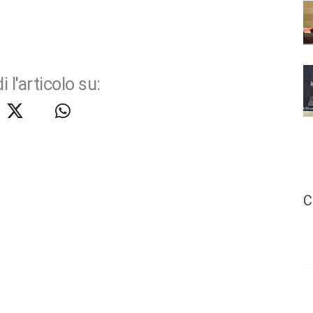
i l'articolo su:
C