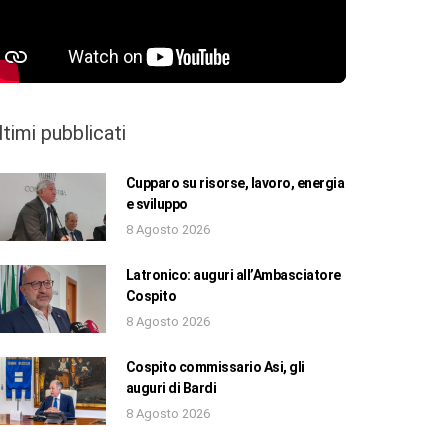
ltimi pubblicati
Cupparo su risorse, lavoro, energia
e sviluppo
8 Agosto 2026
Latronico: auguri all’Ambasciatore
Cospito
8 Agosto 2026
Cospito commissario Asi, gli
auguri di Bardi
8 Agosto 2026