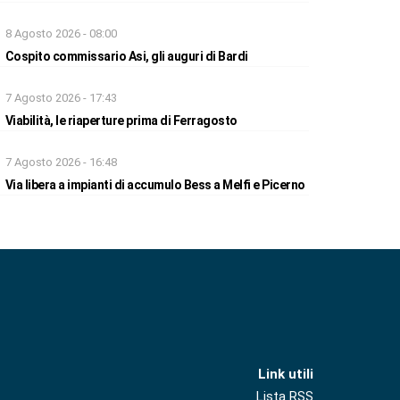
8 Agosto 2026 - 08:00
Cospito commissario Asi, gli auguri di Bardi
7 Agosto 2026 - 17:43
Viabilità, le riaperture prima di Ferragosto
7 Agosto 2026 - 16:48
Via libera a impianti di accumulo Bess a Melfi e Picerno
Link utili
Lista RSS