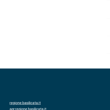
regione.basilicata.it
agr.regione.basilicata.it