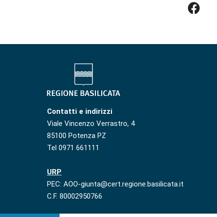
Contatti e indirizzi
Viale Vincenzo Verrastro, 4
85100 Potenza PZ
Tel 0971 661111
URP
PEC: AOO-giunta@cert.regione.basilicata.it
C.F. 80002950766