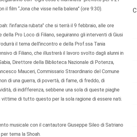
n il film “Jona che visse nella balena” (ore 9:30).
C
h: l’infanzia rubata” che si terrà il 9 febbraio, alle ore
 della Pro Loco di Filiano, seguiranno gli interventi di Giusi
durrà il tema dell’incontro e della Prof.ssa Tania
ivo di Filiano, che illustrerà il lavoro svolto dagli alunni in
Sabia, Direttore della Biblioteca Nazionale di Potenza,
Francesco Mauceri, Commissario Straordinario del Comune
non di una guerra, di povertà, di fame, di freddo, di
 avidità, di indifferenza, sebbene una sola di queste piaghe
 vittime di tutto questo per la sola ragione di essere nati.
ento musicale con il cantautore Giuseppe Sileo di Satriano
i per tema la Shoah.