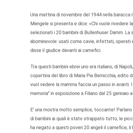
Una mattina di novembre del 1944 nella baracca nu
Mengele si presenta e dice: «Chi vuole rivedere 
selezionati i 20 bambini di Bullenhuser Damm. La s
abominevole: usati come cavie, infettati, operati e 
disse il giudice davanti ai carnefici.
Tra questi bambini ebrei uno era italiano, di Napoli
copertina del libro di Maria Pia Bernicchia, edito d
vuol vedere la mamma faccia un passo in avanti. I
memoria” in esposizione a Filiano dal 25 gennaio a
E' una mostra molto semplice, toccante! Parlano i 
di bambini ai quali è stato strappato tutto, le pic
ha negato a questi poveri 20 angeli il carnefice, li