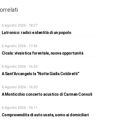
orrelati
6 Agosto 2026 - 18:27
Latronico: radici e identità di un popolo
6 Agosto 2026 - 17:43
Cicala: vivaistica forestale, nuova opportunità
6 Agosto 2026 - 16:25
A Sant’Arcangelo la “Notte Gialla Coldiretti”
6 Agosto 2026 - 16:20
A Monticchio concerto acustico di Carmen Consoli
6 Agosto 2026 - 16:11
Compravendita di auto usate, uomo ai domiciliari