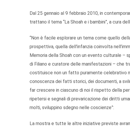
Dal 25 gennaio al 9 febbraio 2010, in contemporan
trattano il tema “La Shoah e i bambini”, a cura de
“Non è facile esplorare un tema come quello della S
prospettiva, quella dell’infanzia coinvolta nell’im
Memoria della Shoah con un evento culturale – sp
di Filiano e curatore delle manifestazioni – che tra
costituisce non un fatto puramente celebrativo m
conoscenza dei fatti storici, dei documenti, a svi
far crescere in ciascuno di noi il rispetto della 
ripetersi e segnali di prevaricazione dei diritti um
molti, sviluppino sdegno nelle coscienze”:
La mostra e tutte le altre iniziative previste avra