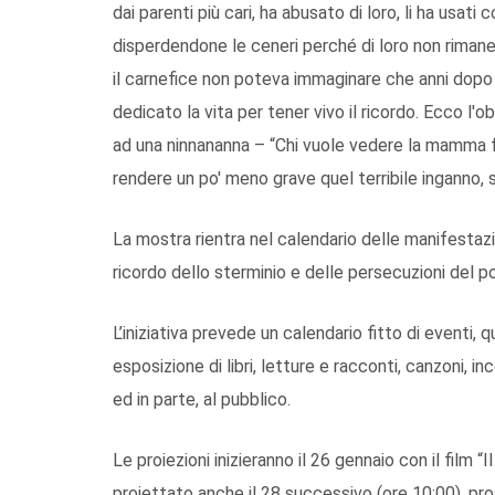
dai parenti più cari, ha abusato di loro, li ha usati 
disperdendone le ceneri perché di loro non rimane
il carnefice non poteva immaginare che anni dopo 
dedicato la vita per tener vivo il ricordo. Ecco l'
ad una ninnananna – “Chi vuole vedere la mamma fa
rendere un po' meno grave quel terribile inganno,
La mostra rientra nel calendario delle manifestazi
ricordo dello sterminio e delle persecuzioni del p
L’iniziativa prevede un calendario fitto di eventi, q
esposizione di libri, letture e racconti, canzoni, inc
ed in parte, al pubblico.
Le proiezioni inizieranno il 26 gennaio con il film “
proiettato anche il 28 successivo (ore 10:00), pro