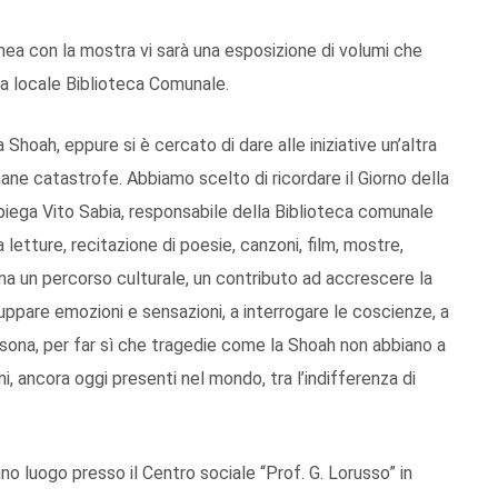
ea con la mostra vi sarà una esposizione di volumi che
lla locale Biblioteca Comunale.
hoah, eppure si è cercato di dare alle iniziative un’altra
mane catastrofe. Abbiamo scelto di ricordare il Giorno della
iega Vito Sabia, responsabile della Biblioteca comunale
 letture, recitazione di poesie, canzoni, film, mostre,
a un percorso culturale, un contributo ad accrescere la
luppare emozioni e sensazioni, a interrogare le coscienze, a
persona, per far sì che tragedie come la Shoah non abbiano a
ani, ancora oggi presenti nel mondo, tra l’indifferenza di
nno luogo presso il Centro sociale “Prof. G. Lorusso” in