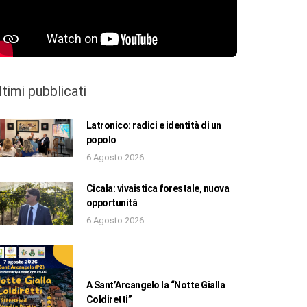
ltimi pubblicati
Latronico: radici e identità di un
popolo
6 Agosto 2026
Cicala: vivaistica forestale, nuova
opportunità
6 Agosto 2026
A Sant’Arcangelo la “Notte Gialla
Coldiretti”