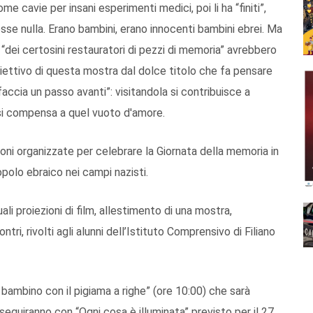
come cavie per insani esperimenti medici, poi li ha “finiti”,
sse nulla. Erano bambini, erano innocenti bambini ebrei. Ma
“dei certosini restauratori di pezzi di memoria” avrebbero
obiettivo di questa mostra dal dolce titolo che fa pensare
ccia un passo avanti”: visitandola si contribuisce a
 si compensa a quel vuoto d'amore.
oni organizzate per celebrare la Giornata della memoria in
opolo ebraico nei campi nazisti.
uali proiezioni di film, allestimento di una mostra,
ontri, rivolti agli alunni dell’Istituto Comprensivo di Filiano
Il bambino con il pigiama a righe” (ore 10:00) che sarà
seguiranno con “Ogni cosa è illuminata” previsto per il 27