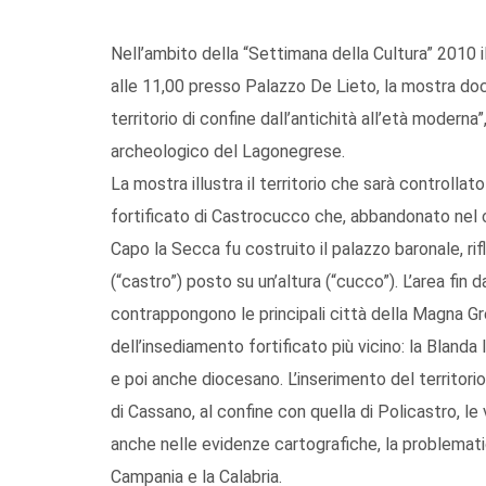
Nell’ambito della “Settimana della Cultura” 2010
alle 11,00 presso Palazzo De Lieto, la mostra do
territorio di confine dall’antichità all’età modern
archeologico del Lagonegrese.
La mostra illustra il territorio che sarà controlla
fortificato di Castrocucco che, abbandonato nel 
Capo la Secca fu costruito il palazzo baronale, rif
(“castro”) posto su un’altura (“cucco”). L’area fin 
contrappongono le principali città della Magna Grec
dell’insediamento fortificato più vicino: la Bland
e poi anche diocesano. L’inserimento del territori
di Cassano, al confine con quella di Policastro,
anche nelle evidenze cartografiche, la problematic
Campania e la Calabria.