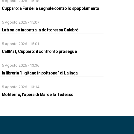
5 Agosto 2026 - 15:18
Cupparo: a Fardella segnale contro lo spopolamento
5 Agosto 2026 - 15:07
Latronico incontra la dottoressa Calabrò
5 Agosto 2026 - 15:01
CallMat, Cupparo: il confronto prosegue
5 Agosto 2026 - 13:36
In libreria “Il gitano in poltrona” di Lalinga
5 Agosto 2026 - 13:14
Moliterno, l’opera di Marcello Tedesco