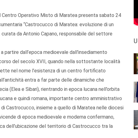
 il Centro Operativo Misto di Maratea presenta sabato 24
cumentaria “Castrocucco di Maratea: evoluzione di un
a”, curata da Antonio Capano, responsabile del settore
U
to a partire dall’epoca medioevale dall’insediamento
corso del secolo XVII, quando nella sottostante località
lette nel nome l’esistenza di un centro fortificato
dall’antichità entra a far parte delle dinamiche che
ia (Elea e Sibari), rientrando in epoca lucana nell’orbita
a lucana e quindi romana, importante centro amministrativo
o di Castrocucco, insieme a quello di Maratea nelle diocesi
 le vicende di epoca medioevale e moderna confermano,
a dell’ubicazione del territorio di Castrocucco tra la