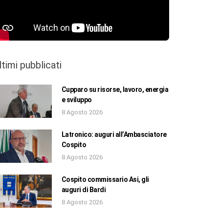
ltimi pubblicati
Cupparo su risorse, lavoro, energia
e sviluppo
8 Agosto 2026
Latronico: auguri all’Ambasciatore
Cospito
8 Agosto 2026
Cospito commissario Asi, gli
auguri di Bardi
8 Agosto 2026