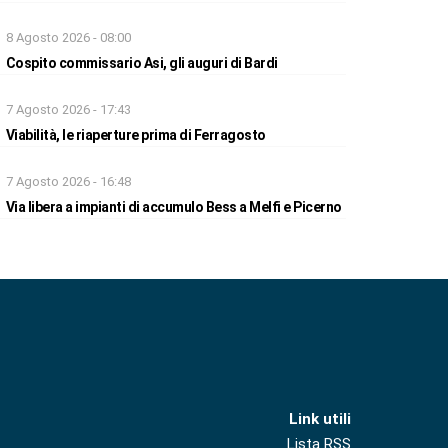
8 Agosto 2026 - 08:00
Cospito commissario Asi, gli auguri di Bardi
7 Agosto 2026 - 17:43
Viabilità, le riaperture prima di Ferragosto
7 Agosto 2026 - 16:48
Via libera a impianti di accumulo Bess a Melfi e Picerno
Link utili
Lista RSS