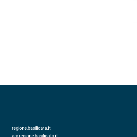
regione.basilicata.it
agr.regione.basilicata.it