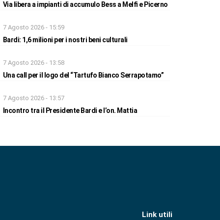
Via libera a impianti di accumulo Bess a Melfi e Picerno
7 Agosto 2026 - 15:59
Bardi: 1,6 milioni per i nostri beni culturali
7 Agosto 2026 - 13:58
Una call per il logo del “Tartufo Bianco Serrapotamo”
7 Agosto 2026 - 13:57
Incontro tra il Presidente Bardi e l’on. Mattia
Link utili