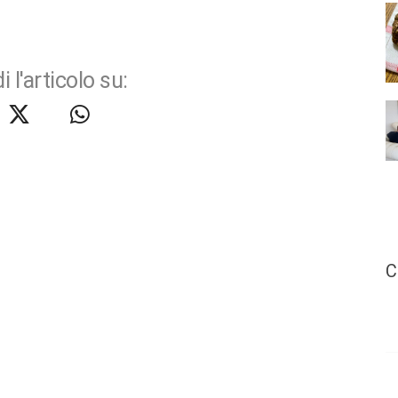
i l'articolo su:
C