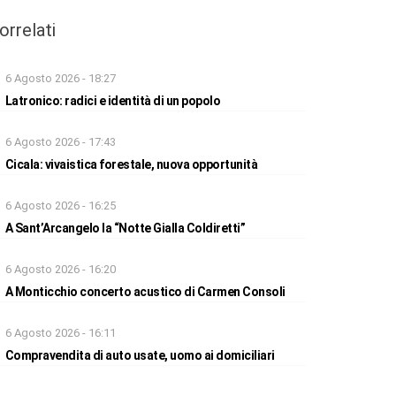
orrelati
6 Agosto 2026 - 18:27
Latronico: radici e identità di un popolo
6 Agosto 2026 - 17:43
Cicala: vivaistica forestale, nuova opportunità
6 Agosto 2026 - 16:25
A Sant’Arcangelo la “Notte Gialla Coldiretti”
6 Agosto 2026 - 16:20
A Monticchio concerto acustico di Carmen Consoli
6 Agosto 2026 - 16:11
Compravendita di auto usate, uomo ai domiciliari