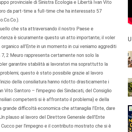
po provinciale di Sinistra Ecologia e Libertà Ivan Vito
oro da part-time a full-time che ha interessato 57
o.Co.Co.).
uello che sta attraversando il nostro Paese e
Potenza è sicuramente questo un atto importante; il voler
U
in organico all’Ente in un momento in cui veniamo aggrediti
i a 7, 2 Meuro rappresenta certamente non solo la
voler garantire stabilità ai lavoratori ma soprattutto la
 problemi; questo è stato possibile grazie al lavoro
’inizio della consiliatura hanno ridotto drasticamente i
an Vito Santoro – l’impegno dei Sindacati, del Consiglio
siliari competenti si è affrontato il problema) e della
 grande difficoltà economica che attanaglia l’Ente, dare
 Un plauso al lavoro del Direttore Generale dell’Ente
Cucco per l’impegno e il contributo mostrato che si è