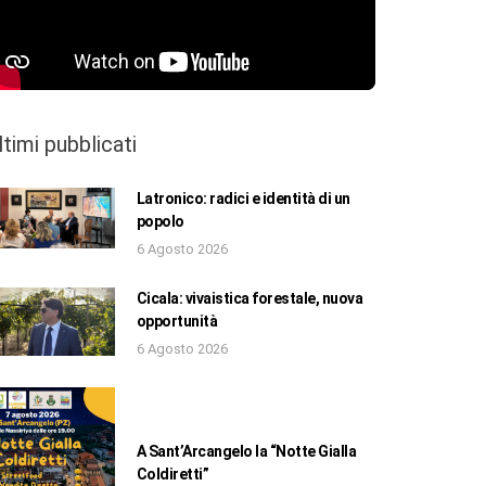
ltimi pubblicati
Latronico: radici e identità di un
popolo
6 Agosto 2026
Cicala: vivaistica forestale, nuova
opportunità
6 Agosto 2026
A Sant’Arcangelo la “Notte Gialla
Coldiretti”