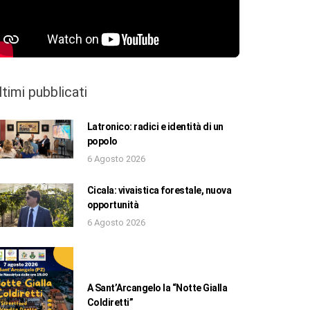
ltimi pubblicati
Latronico: radici e identità di un
popolo
6 Agosto 2026
Cicala: vivaistica forestale, nuova
opportunità
6 Agosto 2026
A Sant’Arcangelo la “Notte Gialla
Coldiretti”