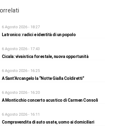
orrelati
6 Agosto 2026 - 18:27
Latronico: radici e identità di un popolo
6 Agosto 2026 - 17:43
Cicala: vivaistica forestale, nuova opportunità
6 Agosto 2026 - 16:25
A Sant’Arcangelo la “Notte Gialla Coldiretti”
6 Agosto 2026 - 16:20
A Monticchio concerto acustico di Carmen Consoli
6 Agosto 2026 - 16:11
Compravendita di auto usate, uomo ai domiciliari