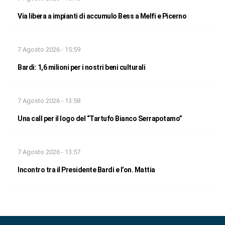
Via libera a impianti di accumulo Bess a Melfi e Picerno
7 Agosto 2026 - 15:59
Bardi: 1,6 milioni per i nostri beni culturali
7 Agosto 2026 - 13:58
Una call per il logo del “Tartufo Bianco Serrapotamo”
7 Agosto 2026 - 13:57
Incontro tra il Presidente Bardi e l’on. Mattia